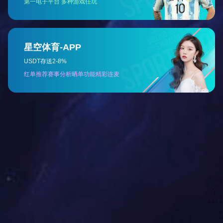
信息安全整体解决方案
分类：
解决方案
发布时间：
2022-07-29 15:49:37
访问量：
0
概要:
概要:
详情
数据安全解决方案为数据安全设计全面可信的防御体系，提
出“知”、“识”、“控”、“察”、“行”的数据安全治理方法 论，以
及包括数据梳理、运维数据监管、业务数据监管、办公数据监
管、数据的可视化的完整解决方案，有效保护数据在全生 命
周期过程中的安全，达到合法采集、合理利用、静态可知、动
态可控的防护目标。